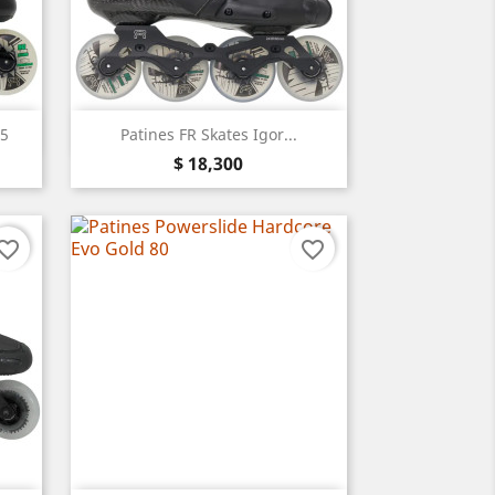
Vista rápida

25
Patines FR Skates Igor...
Precio
$ 18,300
vorite_border
favorite_border