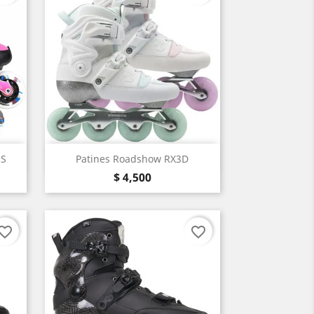
Vista rápida

RS
Patines Roadshow RX3D
Precio
Menta
$ 4,500
vorite_border
favorite_border