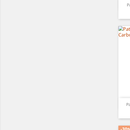
P
Pa
-30