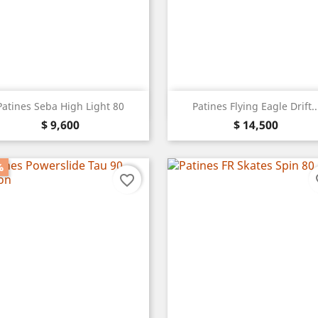
Vista rápida
Vista rápida


Patines Seba High Light 80
Patines Flying Eagle Drift..
Precio
Precio
$ 9,600
$ 14,500
%
favorite_border
fa