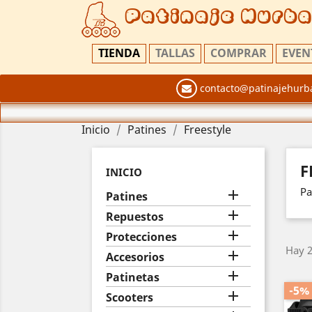
Patinaje Hurb
TIENDA
TALLAS
COMPRAR
EVEN
contacto@patinajehurb
Inicio
Patines
Freestyle
F
INICIO
Pa

Patines

Repuestos

Protecciones
Hay 2

Accesorios

Patinetas
-5%

Scooters