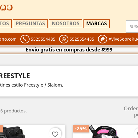
ano
TOS
PREGUNTAS
NOSOTROS
MARCAS
ano.com
5525554485
5525554485
#ViveSobreRu
Envío gratis en compras desde $999
REESTYLE
tines estilo Freestyle / Slalom.
Orde
6 productos.
p
-25%
favorite_border
fa