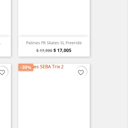
Vista rápida

.
Patines FR Skates SL Freeride
Precio
Precio
$ 17,005
$ 17,900
base
-30%
vorite_border
favorite_border