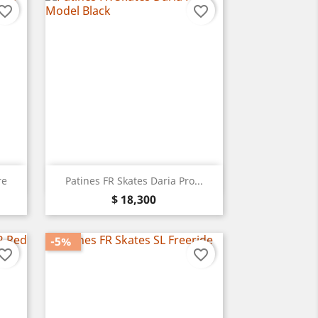
vorite_border
favorite_border
Vista rápida

re
Patines FR Skates Daria Pro...
Precio
$ 18,300
-5%
vorite_border
favorite_border