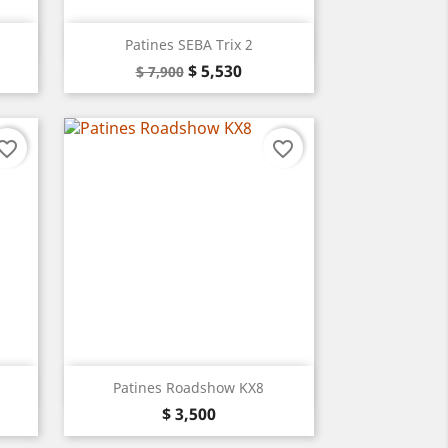
Vista rápida

Patines SEBA Trix 2
Precio
Precio
Negro
Rosa
$ 5,530
$ 7,900
base
vorite_border
favorite_border
Vista rápida

Patines Roadshow KX8
Precio
$ 3,500