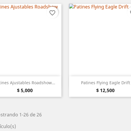
favorite_border
fa
Vista rápida
Vista rápida


tines Ajustables Roadshow...
Patines Flying Eagle Drift
Precio
Precio
Azul
Rosa
Rojo
$ 5,000
$ 12,500
strando 1-26 de 26
ículo(s)