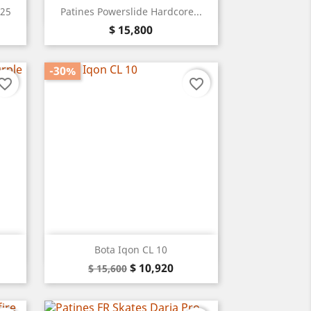
Vista rápida

025
Patines Powerslide Hardcore...
Precio
Blanco
Negro
$ 15,800
-30%
vorite_border
favorite_border
Vista rápida

Bota Iqon CL 10
Precio
Precio
$ 10,920
$ 15,600
base