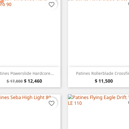
favorite_border
fa
Vista rápida
Vista rápida


tines Powerslide Hardcore...
Patines Rollerblade Crossfi
Precio
Precio
Precio
$ 12,460
$ 11,500
$ 17,800
base
favorite_border
fa