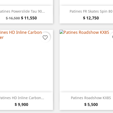
Vista rápida
Vista rápida


atines Powerslide Tau 90...
Patines FR Skates Spin 80
Precio
Precio
Precio
$ 11,550
$ 12,750
$ 16,500
base
favorite_border
fa
Vista rápida
Vista rápida


Patines HD Inline Carbon...
Patines Roadshow KX8S
Precio
Precio
Blanco
Fucsia
$ 9,900
$ 5,500