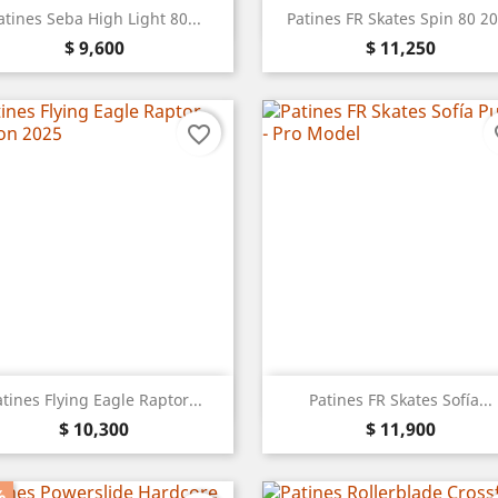
Vista rápida
Vista rápida


atines Seba High Light 80...
Patines FR Skates Spin 80 2
Precio
Precio
Blanco
Negro
$ 9,600
$ 11,250
favorite_border
fa
Vista rápida
Vista rápida


tines Flying Eagle Raptor...
Patines FR Skates Sofía...
Precio
Precio
Negro
Rosa
$ 10,300
$ 11,900
%