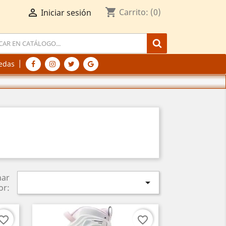
shopping_cart

Carrito:
(0)
Iniciar sesión
|
edas
nar

or:
vorite_border
favorite_border