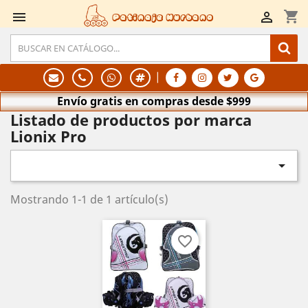
shopping_cart


Patinaje Hurbano
|
Envío gratis en compras desde $999
Listado de productos por marca
Lionix Pro

Mostrando 1-1 de 1 artículo(s)
favorite_border