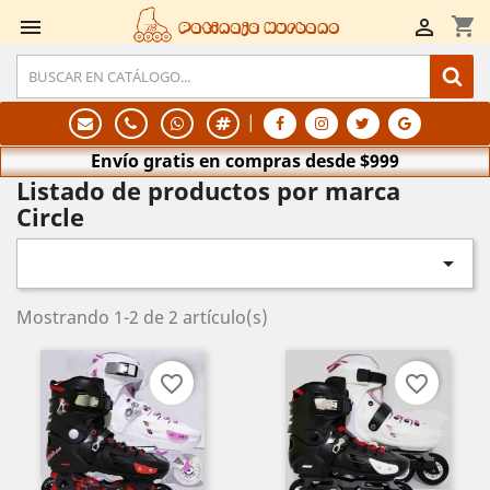
shopping_cart


Patinaje Hurbano
|
Envío gratis en compras desde $999
Listado de productos por marca
Circle

Mostrando 1-2 de 2 artículo(s)
favorite_border
favorite_border