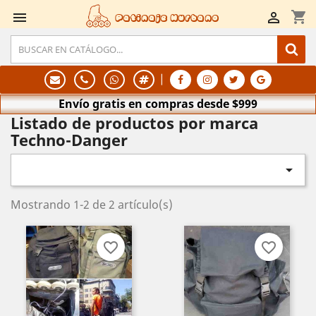
shopping_cart


Patinaje Hurbano
|
Envío gratis en compras desde $999
Listado de productos por marca
Techno-Danger

Mostrando 1-2 de 2 artículo(s)
favorite_border
favorite_border