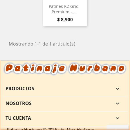
Patines K2 Grid
Premium -...
Precio
$ 8,900
Mostrando 1-1 de 1 artículo(s)
PRODUCTOS

NOSOTROS

TU CUENTA

Patinaje Hurbano © 2026 - by Max Hurbano