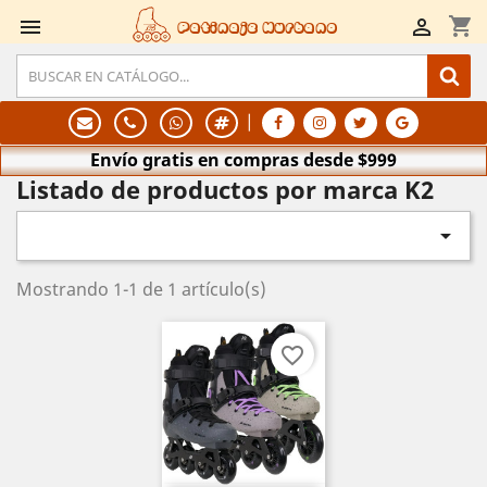
shopping_cart


Patinaje Hurbano
|
Envío gratis en compras desde $999
Listado de productos por marca K2

Mostrando 1-1 de 1 artículo(s)
favorite_border