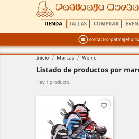
Patinaje Hurb
TIENDA
TALLAS
COMPRAR
EVEN
contacto@patinajehurb
Inicio
Marcas
Weinc
Listado de productos por mar
Hay 1 producto.
favorite_border