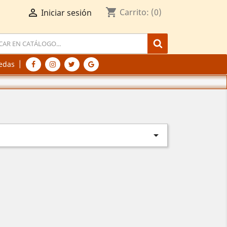
shopping_cart

Carrito:
(0)
Iniciar sesión
|
edas
