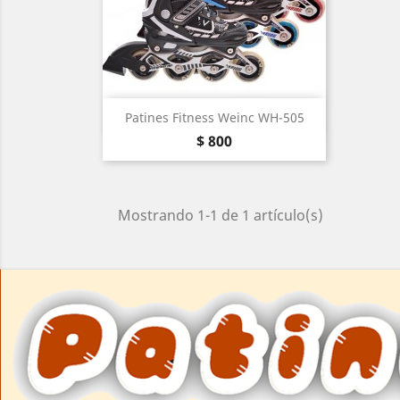
Vista rápida

Patines Fitness Weinc WH-505
Precio
Negro
Azul
$ 800
Mostrando 1-1 de 1 artículo(s)