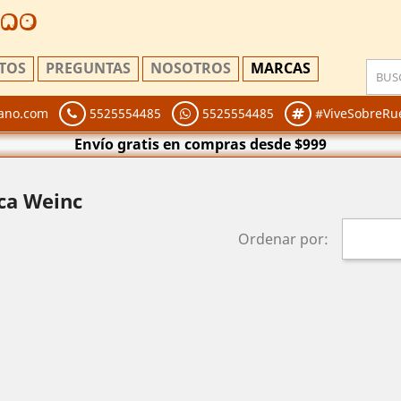
ano
TOS
PREGUNTAS
NOSOTROS
MARCAS
ano.com
5525554485
5525554485
#ViveSobreRu
Envío gratis en compras desde $999
ca Weinc
Ordenar por: