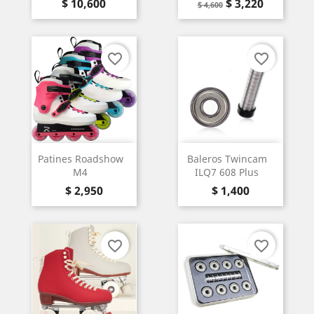
Precio
Precio
Precio
$ 10,600
$ 3,220
$ 4,600
base
favorite_border
favorite_border
Patines Roadshow
Baleros Twincam
M4
ILQ7 608 Plus
Precio
Precio
$ 2,950
$ 1,400
favorite_border
favorite_border