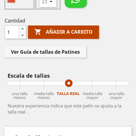
Cantidad

AÑADIR A CARRITO
Ver Guía de tallas de Patines
Escala de tallas
una talla
media talla
TALLA REAL
media talla
una talla
menos
menos
mayor
mayor
Nuestra experiencia indica que este patín se ajusta a la
talla real .