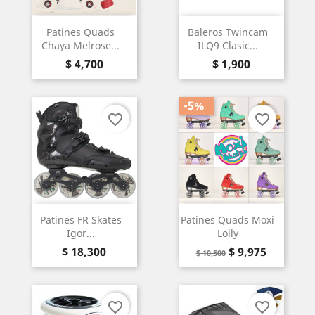
Patines Quads
Baleros Twincam
Chaya Melrose...
ILQ9 Clasic...
Precio
Precio
$ 4,700
$ 1,900
-5%
favorite_border
favorite_border
Patines FR Skates
Patines Quads Moxi
Igor...
Lolly
Precio
Precio
Precio
$ 18,300
$ 9,975
$ 10,500
base
favorite_border
favorite_border