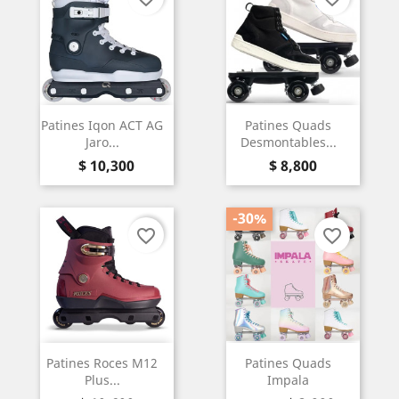
Patines Iqon ACT AG
Patines Quads
Jaro...
Desmontables...
Precio
Precio
$ 10,300
$ 8,800
-30%
favorite_border
favorite_border
Patines Roces M12
Patines Quads
Plus...
Impala