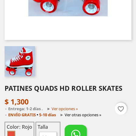
PATINES QUADS HD ROLLER SKATES
$ 1,300
favorite_border
Entrega: 1-2 días .
►
Ver opciones »
ENVÍO GRATIS
•
5-10 días
►
Ver otras opciones »
Color: Rojo
Talla
Rojo