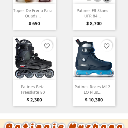
Topes De Freno Para
Patines FR Skaes
Quads...
UFR 84...
Precio
Precio
$ 650
$ 8,700
favorite_border
favorite_border
Patines Beta
Patines Roces M12
Freeskate 80
LO Plus...
Precio
Precio
$ 2,300
$ 10,300