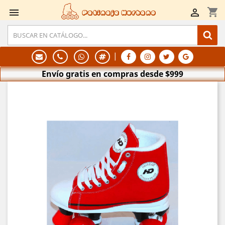
shopping_cart


Patinaje Hurbano
|
Envío gratis en compras desde $999