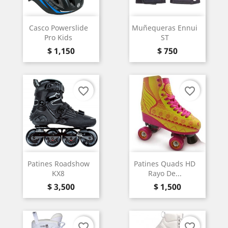
Casco Powerslide
Muñequeras Ennui
Pro Kids
ST
Precio
Precio
$ 1,150
$ 750
favorite_border
favorite_border
Patines Roadshow
Patines Quads HD
KX8
Rayo De...
Precio
Precio
$ 3,500
$ 1,500
favorite_border
favorite_border