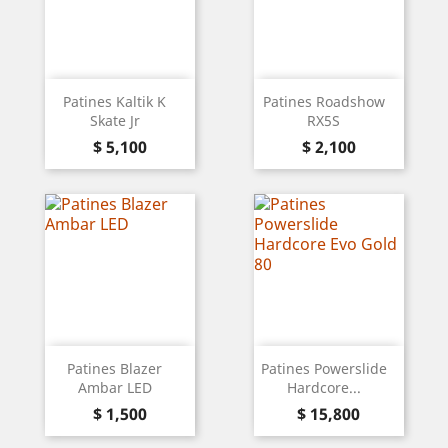
Patines Kaltik K
Patines Roadshow
Skate Jr
RX5S
Precio
Precio
$ 5,100
$ 2,100
Patines Blazer
Patines Powerslide
Ambar LED
Hardcore...
Precio
Precio
$ 1,500
$ 15,800