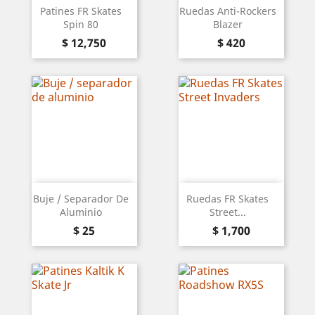
Patines FR Skates
Ruedas Anti-Rockers
Spin 80
Blazer
Precio
Precio
$ 12,750
$ 420
Buje / Separador De
Ruedas FR Skates
Aluminio
Street...
Precio
Precio
$ 25
$ 1,700