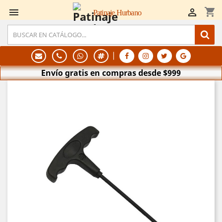
shopping_cart


Patinaje Hurbano
|
Envío gratis en compras desde $999