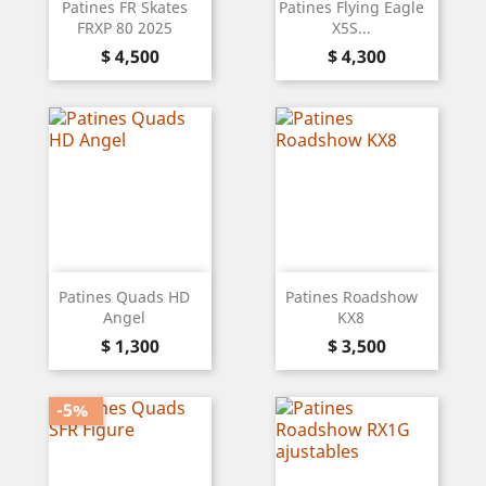
Patines FR Skates
Patines Flying Eagle
FRXP 80 2025
X5S...
Precio
Precio
$ 4,500
$ 4,300
Patines Quads HD
Patines Roadshow
Angel
KX8
Precio
Precio
$ 1,300
$ 3,500
-5%