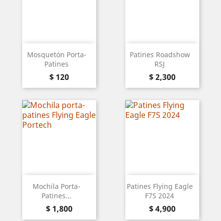
Mosquetón Porta-
Patines Roadshow
Patines
RSJ
Precio
Precio
$ 120
$ 2,300
Mochila Porta-
Patines Flying Eagle
Patines...
F7S 2024
Precio
Precio
$ 1,800
$ 4,900