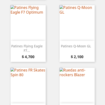
Patines Flying Eagle
Patines Q-Moon GL
F7...
Precio
Precio
$ 4,700
$ 2,100