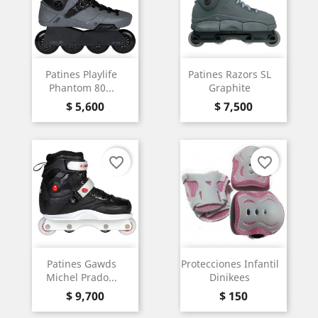
Patines Playlife
Patines Razors SL
Phantom 80...
Graphite
Precio
Precio
$ 5,600
$ 7,500
favorite_border
favorite_border
Patines Gawds
Protecciones Infantil
Michel Prado...
Dinikees
Precio
Precio
$ 9,700
$ 150