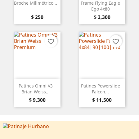
Broche Milimétrico...
Frame Flying Eagle
Ego 4x80
Precio
Precio
$ 250
$ 2,300
favorite_border
favorite_border
Patines Omni V3
Patines Powerslide
Brian Weiss...
Falcon...
Precio
Precio
$ 9,300
$ 11,500