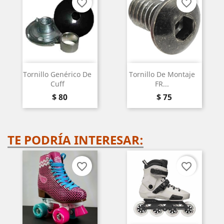
favorite_border
favorite_border
Tornillo Genérico De
Tornillo De Montaje
Cuff
FR...
Precio
Precio
$ 80
$ 75
TE PODRÍA INTERESAR:
favorite_border
favorite_border