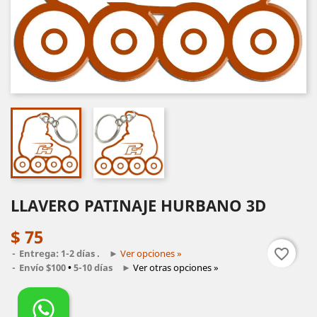
LLAVERO PATINAJE HURBANO 3D
$ 75
favorite_border
Entrega: 1-2 días .
►
Ver opciones »
Envío $100
•
5-10 días
►
Ver otras opciones »