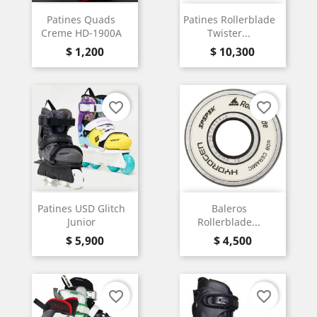
Patines Quads
Patines Rollerblade
Creme HD-1900A
Twister...
Precio
Precio
$ 1,200
$ 10,300
favorite_border
favorite_border
Patines USD Glitch
Baleros
Junior
Rollerblade...
Precio
Precio
$ 5,900
$ 4,500
favorite_border
favorite_border