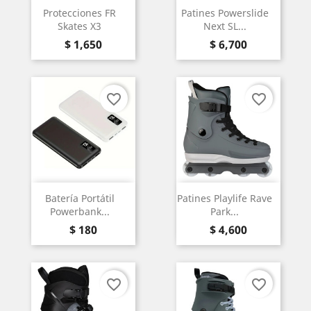
Protecciones FR
Patines Powerslide
Skates X3
Next SL...
Precio
Precio
$ 1,650
$ 6,700
favorite_border
favorite_border
Batería Portátil
Patines Playlife Rave
Powerbank...
Park...
Precio
Precio
$ 180
$ 4,600
favorite_border
favorite_border