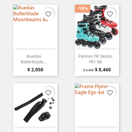
-10%
favorite_border
favorite_border
Ruedas
Patines FR Skates
Rollerblade...
FR1 80
Precio
Precio
Precio
$ 2,050
$ 8,460
$ 9,400
base
favorite_border
favorite_border