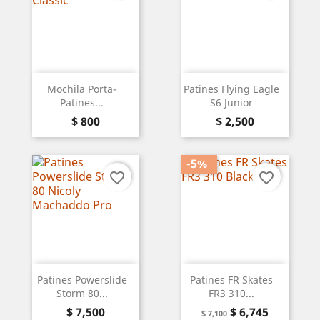
Mochila Porta-
Patines Flying Eagle
Patines...
S6 Junior
Precio
Precio
$ 800
$ 2,500
-5%
favorite_border
favorite_border
Patines Powerslide
Patines FR Skates
Storm 80...
FR3 310...
Precio
Precio
Precio
$ 7,500
$ 6,745
$ 7,100