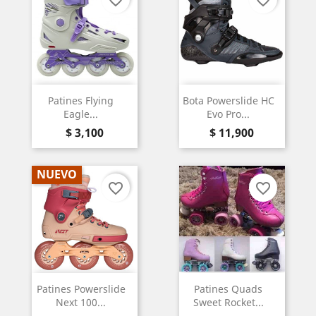
Patines Flying
Bota Powerslide HC
Eagle...
Evo Pro...
Precio
Precio
$ 3,100
$ 11,900
NUEVO
favorite_border
favorite_border
Patines Powerslide
Patines Quads
Next 100...
Sweet Rocket...