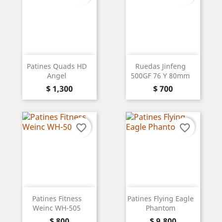
Patines Quads HD
Ruedas Jinfeng
Angel
500GF 76 Y 80mm
Precio
Precio
$ 1,300
$ 700
favorite_border
favorite_border
Patines Fitness
Patines Flying Eagle
Weinc WH-505
Phantom
Precio
Precio
$ 800
$ 9,800