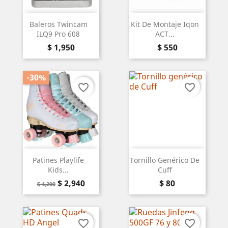
Baleros Twincam
Kit De Montaje Iqon
ILQ9 Pro 608
ACT...
Precio
Precio
$ 1,950
$ 550
-30%
favorite_border
favorite_border
Patines Playlife
Tornillo Genérico De
Kids...
Cuff
Precio
Precio
Precio
$ 2,940
$ 80
$ 4,200
base
favorite_border
favorite_border