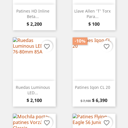
Patines HD Inline
Llave Allen 'T' Torx
Beta...
Para...
Precio
Precio
$ 2,200
$ 100
-10%
favorite_border
favorite_border
Ruedas Luminous
Patines Iqon CL 20
LED...
Precio
Precio
Precio
$ 2,100
$ 6,390
$ 7,100
base
favorite_border
favorite_border