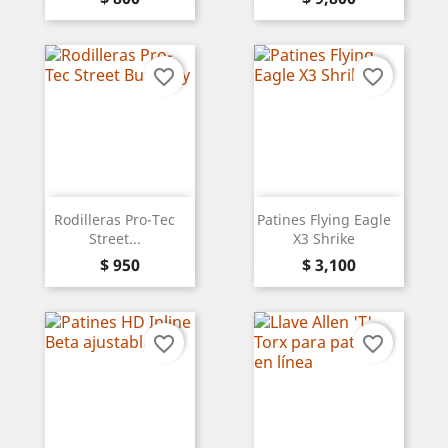
favorite_border
favorite_border
Rodilleras Pro-Tec
Patines Flying Eagle
Street...
X3 Shrike
Precio
Precio
$ 950
$ 3,100
favorite_border
favorite_border