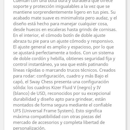
Cuentan con una bota dura y duradera que ofrece
soporte y protección inigualables a la vez que se
mantiene sorprendentemente ligero en tus pies. Su
acabado mate suave es minimalista pero audaz, y el
diseño está hecho para manejar cualquier cosa,
desde huecos en escaleras hasta grinds de cornisas.
En el interior, el cómodo botín de doble ajuste
abraza tu pie para un ajuste cómodo y responsivo.
El ajuste general es amplio y espacioso, por lo que
se ajustará perfectamente a todos. Con un sistema
de doble cordón y hebilla, obtienes seguridad fija y
control instantáneo, ya sea que estés patinando
líneas rápidas o marcando trucos técnicos. Creados
para rodar: configuración, cuadro y más Bajo el
capó, el Sway Chess presenta una configuración
sólida: los cuadros Kizer Fluid V (negro) y IV
(blanco) de USD, reconocidos por su excepcional
durabilidad y diseño apto para grindear, están
montados de forma segura mediante el confiable
UFS (Universal Frame System). Esto significa
máxima compatibilidad con otras piezas del
mercado de accesorios y completa libertad de
personalización.