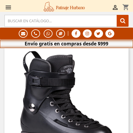
shopping_cart


Patinaje Hurbano
|
Envío gratis en compras desde $999